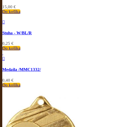
15,00 €
Do košíka

Stuha - W/BL/R
0,25 €
Do košíka

Medaila /MMC1332/
0,40 €
Do košíka