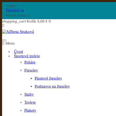
Vitajte!
Prihlásiť sa
Horné menu

shopping_cart
Košík
0,00 €
0
Menu
Úvod
Športové trofeje
Poháre
Figuríny
Plastové figuríny
Podstavce na figuríny
Stuhy
Trofeje
Plakety