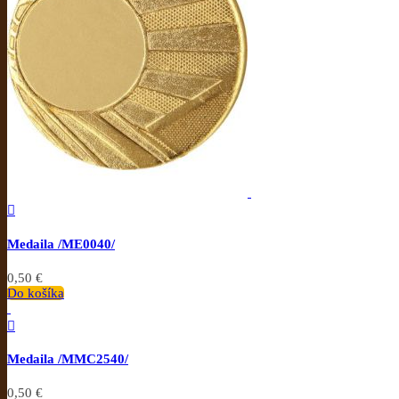

Medaila /ME0040/
0,50 €
Do košíka

Medaila /MMC2540/
0,50 €