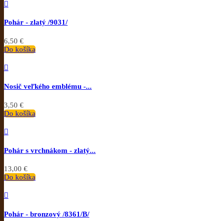

Pohár - zlatý /9031/
6,50 €
Do košíka

Nosič veľkého emblému -...
3,50 €
Do košíka

Pohár s vrchnákom - zlatý...
13,00 €
Do košíka

Pohár - bronzový /8361/B/