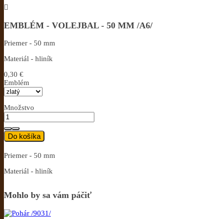

EMBLÉM - VOLEJBAL - 50 MM /A6/
Priemer - 50 mm
Materiál - hliník
0,30 €
Emblém
Množstvo
Do košíka
Priemer - 50 mm
Materiál - hliník
Mohlo by sa vám páčiť