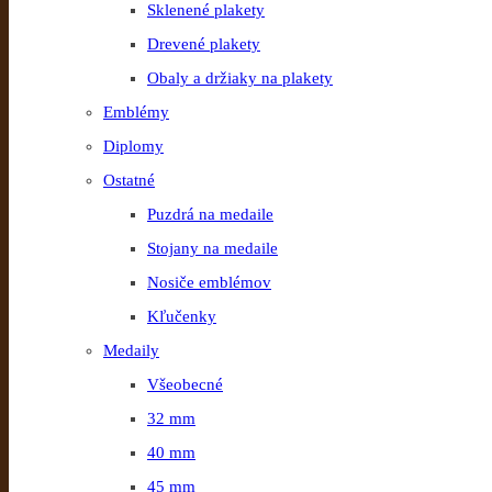
Sklenené plakety
Drevené plakety
Obaly a držiaky na plakety
Emblémy
Diplomy
Ostatné
Puzdrá na medaile
Stojany na medaile
Nosiče emblémov
Kľučenky
Medaily
Všeobecné
32 mm
40 mm
45 mm