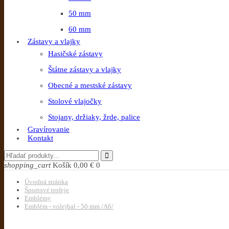
50 mm
60 mm
Zástavy a vlajky
Hasičské zástavy
Štátne zástavy a vlajky
Obecné a mestské zástavy
Stolové vlajočky
Stojany, držiaky, žrde, palice
Gravírovanie
Kontakt
shopping_cart
Košík
0,00 €
0
Úvodná stránka
Športové trofeje
Emblémy
Emblém - volejbal - 50 mm /A6/