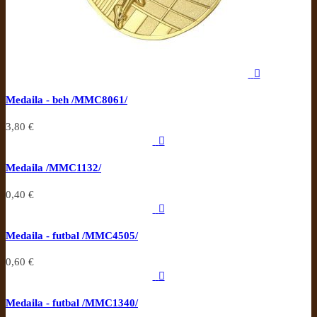

Medaila - beh /MMC8061/
3,80 €

Medaila /MMC1132/
0,40 €

Medaila - futbal /MMC4505/
0,60 €

Medaila - futbal /MMC1340/