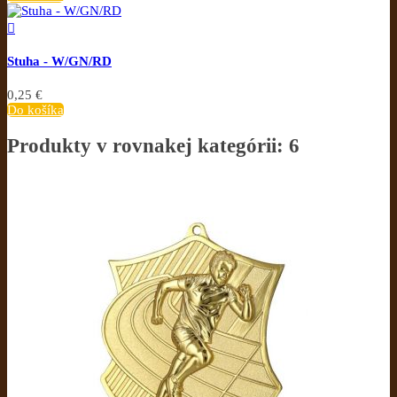

Stuha - W/GN/RD
0,25 €
Do košíka
Produkty v rovnakej kategórii: 6