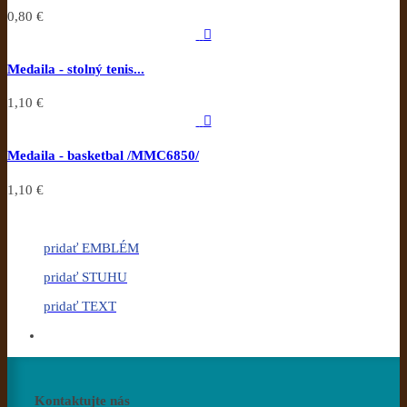
0,80 €

Medaila - stolný tenis...
1,10 €

Medaila - basketbal /MMC6850/
1,10 €
pridať EMBLÉM
pridať STUHU
pridať TEXT
Kontaktujte nás