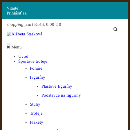
Vitajte!
Prihlásiť sa
shopping_cart
Košík
0,00 €
0
Menu
Úvod
Športové trofeje
Poháre
Figuríny
Plastové figuríny
Podstavce na figuríny
Stuhy
Trofeje
Plakety