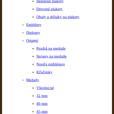
Sklenené plakety
Drevené plakety
Obaly a držiaky na plakety
Emblémy
Diplomy
Ostatné
Puzdrá na medaile
Stojany na medaile
Nosiče emblémov
Kľučenky
Medaily
Všeobecné
32 mm
40 mm
45 mm