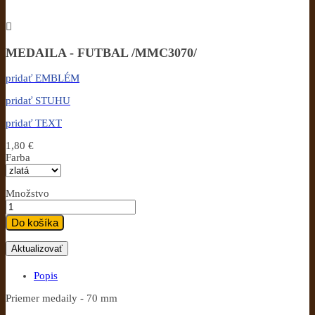

MEDAILA - FUTBAL /MMC3070/
pridať EMBLÉM
pridať STUHU
pridať TEXT
1,80 €
Farba
Množstvo
Do košíka
Popis
Priemer medaily - 70 mm