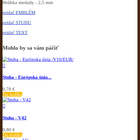
Hrúbka medaily - 2,5 mm
pridať EMBLÉM
pridať STUHU
pridať TEXT
Mohlo by sa vám páčiť

Stuha - Európska únia...
0,70 €
Do košíka

Stuha - V42
0,80 €
Do košíka