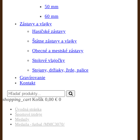
50 mm
60 mm
Zástavy a vlajky
Hasičské zástavy
Štátne zástavy a vlajky
Obecné a mestské zástavy
Stolové vlajočky
Stojany, držiaky, žrde, palice
Gravírovanie
Kontakt
shopping_cart
Košík
0,00 €
0
Úvodná stránka
Športové trofeje
Medaily
Medaila - futbal /MMC3070/