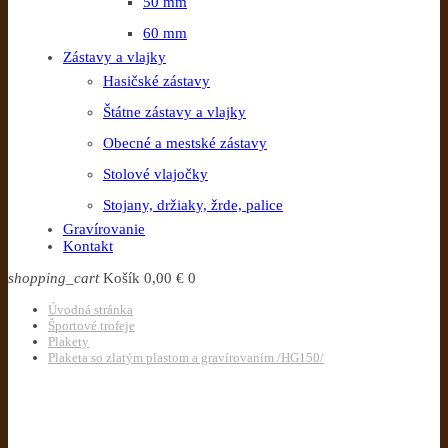
50 mm
60 mm
Zástavy a vlajky
Hasičské zástavy
Štátne zástavy a vlajky
Obecné a mestské zástavy
Stolové vlajočky
Stojany, držiaky, žrde, palice
Gravírovanie
Kontakt
shopping_cart
Košík
0,00 €
0
Úvodná stránka
Športové trofeje
Plakety
Plaketa so zlatým plastom a gravírovaním /HG150/