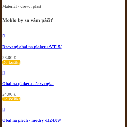
Materiál - drevo, plast
Mohlo by sa vám páčiť

Drevený obal na plaketu /VT15/
28,00 €
Do košíka

Obal na plaketu - červený...
24,00 €
Do košíka

Obal na plech - modrý /H24.09/