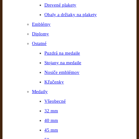
Drevené plakety
Obaly a držiaky na plakety
Emblémy
Diplomy
Ostatné
Puzdrá na medaile
Stojany na medaile
Nosiče emblémov
Kľučenky
Medaily
Všeobecné
32 mm
40 mm
45 mm