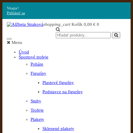
Vitajte!
Prihlásiť sa
shopping_cart
Košík
0,00 €
0
Menu
Úvod
Športové trofeje
Poháre
Figuríny
Plastové figuríny
Podstavce na figuríny
Stuhy
Trofeje
Plakety
Sklenené plakety