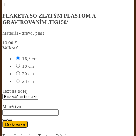

PLAKETA SO ZLATÝM PLASTOM A
GRAVÍROVANÍM /HG150/
Materiál - drevo, plast
10,00 €
Veľkosť
16,5 cm
18 cm
20 cm
23 cm
Text na trofej
Množstvo
Do košíka