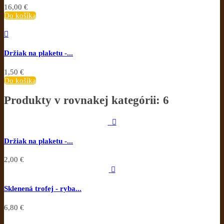
16,00 €
Do košíka

Držiak na plaketu -...
1,50 €
Do košíka
Produkty v rovnakej kategórii: 6

Držiak na plaketu -...
2,00 €

Sklenená trofej - ryba...
6,80 €