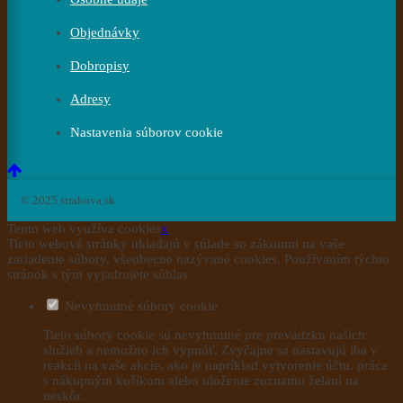
Objednávky
Dobropisy
Adresy
Nastavenia súborov cookie
© 2025 strakova.sk
Tento web využíva cookies
x
Tieto webové stránky ukladajú v súlade so zákonmi na vaše
zariadenie súbory, všeobecne nazývané cookies. Používaním týchto
stránok s tým vyjadrujete súhlas.
Nevyhnutné súbory cookie
Tieto súbory cookie sú nevyhnutné pre prevádzku našich
služieb a nemožno ich vypnúť. Zvyčajne sa nastavujú iba v
reakcii na vaše akcie, ako je napríklad vytvorenie účtu, práca
s nákupným košíkom alebo uloženie zoznamu želaní na
neskôr.