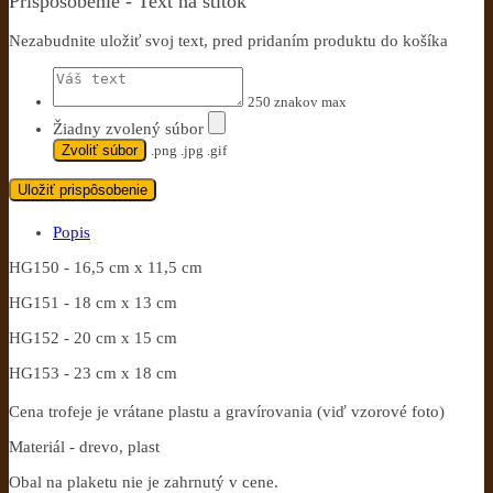
Prispôsobenie - Text na štítok
Nezabudnite uložiť svoj text, pred pridaním produktu do košíka
250 znakov max
Žiadny zvolený súbor
Zvoliť súbor
.png .jpg .gif
Uložiť prispôsobenie
Popis
HG150 - 16,5 cm x 11,5 cm
HG151 - 18 cm x 13 cm
HG152 - 20 cm x 15 cm
HG153 - 23 cm x 18 cm
Cena trofeje je vrátane plastu a gravírovania (viď vzorové foto)
Materiál - drevo, plast
Obal na plaketu nie je zahrnutý v cene.