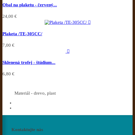
Obal na plaketu - červený...
24,00 €

Plaketa /TE-305CC/
7,00 €

Sklenená trofej - štúdium...
6,80 €
Materiál - drevo, plast
Kontaktujte nás