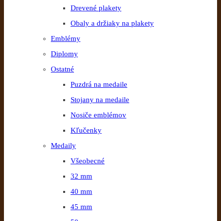
Drevené plakety
Obaly a držiaky na plakety
Emblémy
Diplomy
Ostatné
Puzdrá na medaile
Stojany na medaile
Nosiče emblémov
Kľučenky
Medaily
Všeobecné
32 mm
40 mm
45 mm