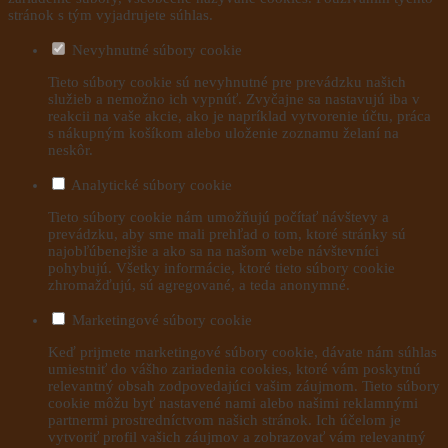
stránok s tým vyjadrujete súhlas.
Nevyhnutné súbory cookie
Tieto súbory cookie sú nevyhnutné pre prevádzku našich
služieb a nemožno ich vypnúť. Zvyčajne sa nastavujú iba v
reakcii na vaše akcie, ako je napríklad vytvorenie účtu, práca
s nákupným košíkom alebo uloženie zoznamu želaní na
neskôr.
Analytické súbory cookie
Tieto súbory cookie nám umožňujú počítať návštevy a
prevádzku, aby sme mali prehľad o tom, ktoré stránky sú
najobľúbenejšie a ako sa na našom webe návštevníci
pohybujú. Všetky informácie, ktoré tieto súbory cookie
zhromažďujú, sú agregované, a teda anonymné.
Marketingové súbory cookie
Keď prijmete marketingové súbory cookie, dávate nám súhlas
umiestniť do vášho zariadenia cookies, ktoré vám poskytnú
relevantný obsah zodpovedajúci vašim záujmom. Tieto súbory
cookie môžu byť nastavené nami alebo našimi reklamnými
partnermi prostredníctvom našich stránok. Ich účelom je
vytvoriť profil vašich záujmov a zobrazovať vám relevantný