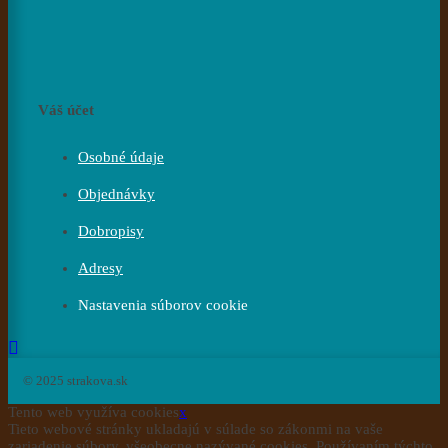
Váš účet
Osobné údaje
Objednávky
Dobropisy
Adresy
Nastavenia súborov cookie
© 2025 strakova.sk
Tento web využíva cookies
x
Tieto webové stránky ukladajú v súlade so zákonmi na vaše
zariadenie súbory, všeobecne nazývané cookies. Používaním týchto