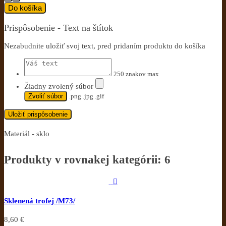
Do košíka
Prispôsobenie - Text na štítok
Nezabudnite uložiť svoj text, pred pridaním produktu do košíka
250 znakov max
Žiadny zvolený súbor
Zvoliť súbor
.png .jpg .gif
Uložiť prispôsobenie
Materiál - sklo
Produkty v rovnakej kategórii: 6

Sklenená trofej /M73/
8,60 €