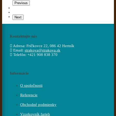
Previous
Next
Kontaktujte nás
Adresa:
Fričkovce 22, 086 42 Hertník
Email:
strakova@strakova.sk
Telefón:
+421 908 838 370
Informácie
O spoločnosti
Referencie
Obchodné podmienky
Vzorkovník farieb