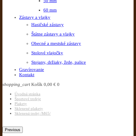
50 mm
60 mm
Zástavy a vlajky
Hasičské zástavy
Štátne zástavy a vlajky
Obecné a mestské zástavy
Stolové vlajočky
Stojany, držiaky, žrde, palice
Gravírovanie
Kontakt
shopping_cart
Košík
0,00 €
0
Úvodná stránka
Športové trofeje
Plakety
Sklenené plakety
Sklenená trofej /M65/
Previous