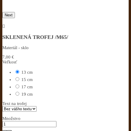
Next

SKLENENÁ TROFEJ /M65/
Materiál - sklo
7,00 €
Veľkosť
13 cm
15 cm
17 cm
19 cm
Text na trofej
Množstvo