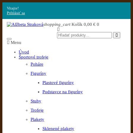
Vitajte!
Prihlásiť sa
shopping_cart
Košík
0,00 €
0
Menu
Úvod
Športové trofeje
Poháre
Figuríny
Plastové figuríny
Podstavce na figuríny
Stuhy
Trofeje
Plakety
Sklenené plakety