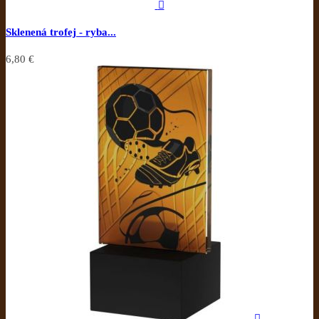

Sklenená trofej - ryba...
6,80 €
