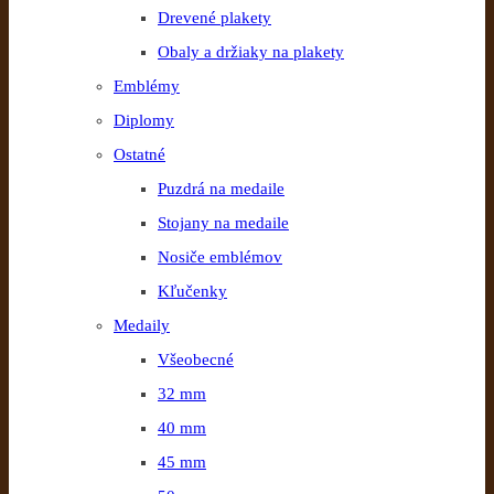
Drevené plakety
Obaly a držiaky na plakety
Emblémy
Diplomy
Ostatné
Puzdrá na medaile
Stojany na medaile
Nosiče emblémov
Kľučenky
Medaily
Všeobecné
32 mm
40 mm
45 mm