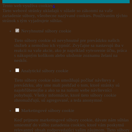
Tento web využíva cookies
x
Tieto webové stránky ukladajú v súlade so zákonmi na vaše
zariadenie súbory, všeobecne nazývané cookies. Používaním týchto
stránok s tým vyjadrujete súhlas.
Nevyhnutné súbory cookie
Tieto súbory cookie sú nevyhnutné pre prevádzku našich
služieb a nemožno ich vypnúť. Zvyčajne sa nastavujú iba v
reakcii na vaše akcie, ako je napríklad vytvorenie účtu, práca
s nákupným košíkom alebo uloženie zoznamu želaní na
neskôr.
Analytické súbory cookie
Tieto súbory cookie nám umožňujú počítať návštevy a
prevádzku, aby sme mali prehľad o tom, ktoré stránky sú
najobľúbenejšie a ako sa na našom webe návštevníci
pohybujú. Všetky informácie, ktoré tieto súbory cookie
zhromažďujú, sú agregované, a teda anonymné.
Marketingové súbory cookie
Keď prijmete marketingové súbory cookie, dávate nám súhlas
umiestniť do vášho zariadenia cookies, ktoré vám poskytnú
relevantný obsah zodpovedajúci vašim záujmom. Tieto súbory