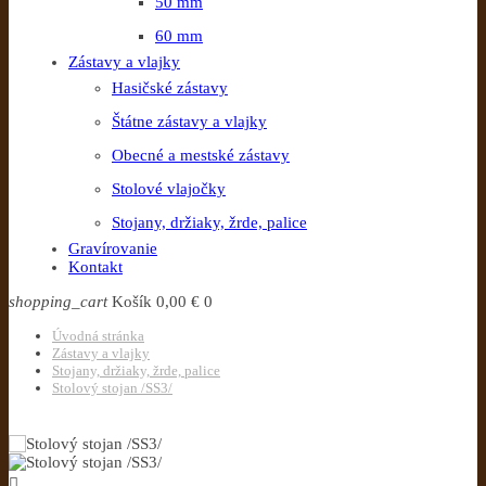
50 mm
60 mm
Zástavy a vlajky
Hasičské zástavy
Štátne zástavy a vlajky
Obecné a mestské zástavy
Stolové vlajočky
Stojany, držiaky, žrde, palice
Gravírovanie
Kontakt
shopping_cart
Košík
0,00 €
0
Úvodná stránka
Zástavy a vlajky
Stojany, držiaky, žrde, palice
Stolový stojan /SS3/
