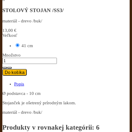
STOLOVÝ STOJAN /SS3/
materiál - drevo /buk/
13,00 €
Veľkosť
41 cm
Množstvo
Do košíka
Popis
Ø podstavca - 10 cm
Stojanček je ošetrený prírodným lakom.
materiál - drevo /buk/
Produkty v rovnakej kategórii: 6