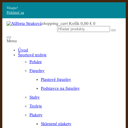
Vitajte!
Prihlásiť sa
shopping_cart
Košík
0,00 €
0
Menu
Úvod
Športové trofeje
Poháre
Figuríny
Plastové figuríny
Podstavce na figuríny
Stuhy
Trofeje
Plakety
Sklenené plakety