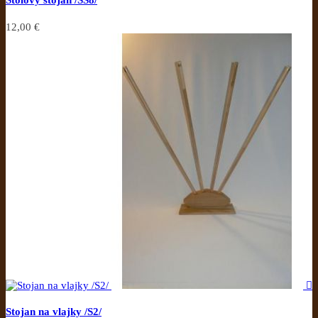
12,00 €

Stojan na vlajky /S2/