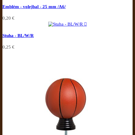
Emblém - volejbal - 25 mm /A6/
0,20 €

Stuha - BL/W/R
0,25 €