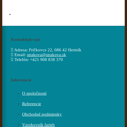
Kontaktujte nás
Adresa:
Fričkovce 22, 086 42 Hertník
Email:
strakova@strakova.sk
Telefón:
+421 908 838 370
Informácie
O spoločnosti
Referencie
Obchodné podmienky
Vzorkovník farieb