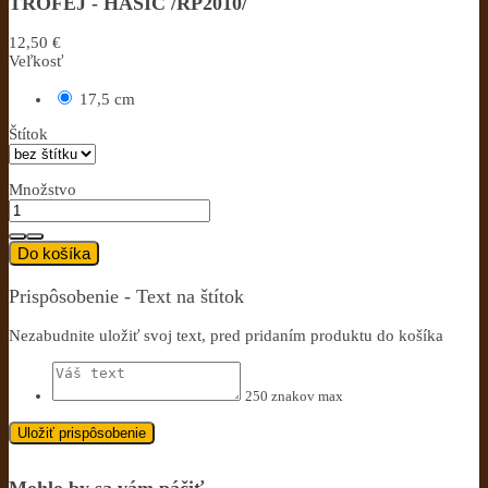
TROFEJ - HASIČ /RP2010/
12,50 €
Veľkosť
17,5 cm
Štítok
Množstvo
Do košíka
Prispôsobenie - Text na štítok
Nezabudnite uložiť svoj text, pred pridaním produktu do košíka
250 znakov max
Uložiť prispôsobenie