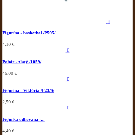

Figurína - basketbal /P505/
4,10 €

Pohár - zlatý /1059/
46,00 €

Figurína - Viktória /F23/S/
2,50 €

Figúrka odlievaná -...
4,40 €