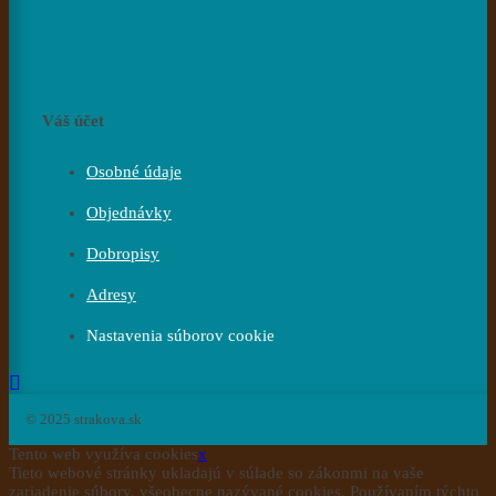
Váš účet
Osobné údaje
Objednávky
Dobropisy
Adresy
Nastavenia súborov cookie
© 2025 strakova.sk
Tento web využíva cookies
x
Tieto webové stránky ukladajú v súlade so zákonmi na vaše
zariadenie súbory, všeobecne nazývané cookies. Používaním týchto