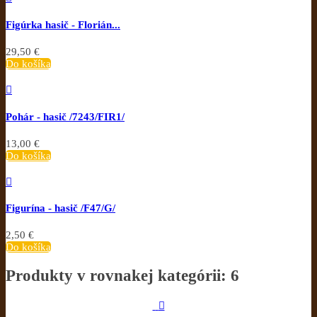
Figúrka hasič - Florián...
29,50 €
Do košíka

Pohár - hasič /7243/FIR1/
13,00 €
Do košíka

Figurína - hasič /F47/G/
2,50 €
Do košíka
Produkty v rovnakej kategórii: 6
