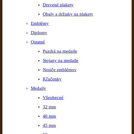
Drevené plakety
Obaly a držiaky na plakety
Emblémy
Diplomy
Ostatné
Puzdrá na medaile
Stojany na medaile
Nosiče emblémov
Kľučenky
Medaily
Všeobecné
32 mm
40 mm
45 mm