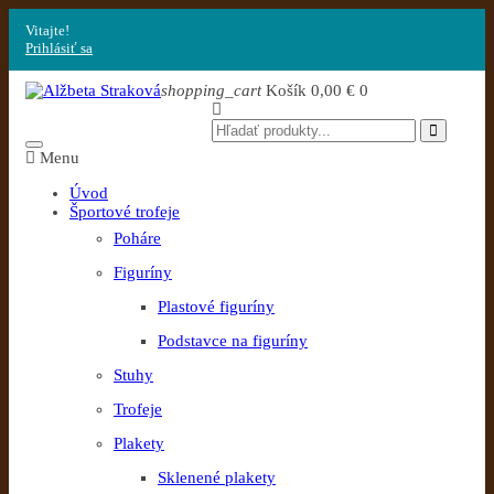
Vitajte!
Prihlásiť sa
shopping_cart
Košík
0,00 €
0
Menu
Úvod
Športové trofeje
Poháre
Figuríny
Plastové figuríny
Podstavce na figuríny
Stuhy
Trofeje
Plakety
Sklenené plakety