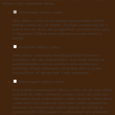
stránok s tým vyjadrujete súhlas.
Nevyhnutné súbory cookie
Tieto súbory cookie sú nevyhnutné pre prevádzku našich
služieb a nemožno ich vypnúť. Zvyčajne sa nastavujú iba v
reakcii na vaše akcie, ako je napríklad vytvorenie účtu, práca
s nákupným košíkom alebo uloženie zoznamu želaní na
neskôr.
Analytické súbory cookie
Tieto súbory cookie nám umožňujú počítať návštevy a
prevádzku, aby sme mali prehľad o tom, ktoré stránky sú
najobľúbenejšie a ako sa na našom webe návštevníci
pohybujú. Všetky informácie, ktoré tieto súbory cookie
zhromažďujú, sú agregované, a teda anonymné.
Marketingové súbory cookie
Keď prijmete marketingové súbory cookie, dávate nám súhlas
umiestniť do vášho zariadenia cookies, ktoré vám poskytnú
relevantný obsah zodpovedajúci vašim záujmom. Tieto súbory
cookie môžu byť nastavené nami alebo našimi reklamnými
partnermi prostredníctvom našich stránok. Ich účelom je
vytvoriť profil vašich záujmov a zobrazovať vám relevantný