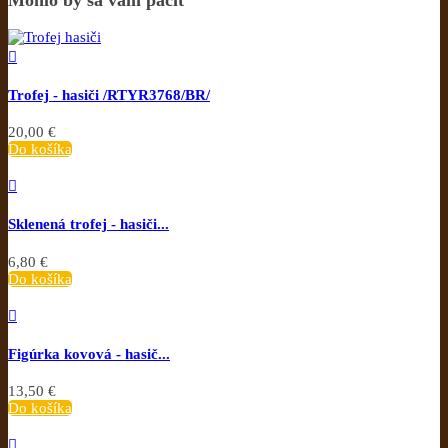
Mohlo by sa vám páčiť

Trofej - hasiči /RTYR3768/BR/
20,00 €
Do košíka

Sklenená trofej - hasiči...
6,80 €
Do košíka

Figúrka kovová - hasič...
13,50 €
Do košíka
