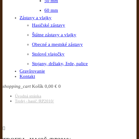
50 mm
60 mm
Zástavy a vlajky
Hasičské zástavy
Štátne zástavy a vlajky
Obecné a mestské zástavy
Stolové vlajočky
Stojany, držiaky, žrde, palice
Gravírovanie
Kontakt
shopping_cart
Košík
0,00 €
0
Úvodná stránka
Trofej - hasič /RP2010/
