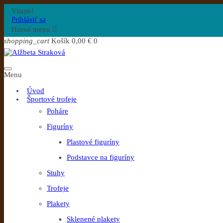
Vitajte!
Prihlásiť sa
Horné menu

shopping_cart
Košík
0,00 €
0
Menu
Úvod
Športové trofeje
Poháre
Figuríny
Plastové figuríny
Podstavce na figuríny
Stuhy
Trofeje
Plakety
Sklenené plakety