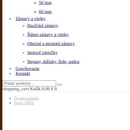
50 mm
60 mm
Zástavy a vlajky
Hasičské zástavy
Štátne zástavy a vlajky
Obecné a mestské zástavy
Stolové vlajočky
Stojany, držiaky, žrde, palice
Gravírovanie
Kontakt
shopping_cart
Košík
0,00 €
0
Úvodná stránka
Pohár /2093/