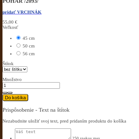
POHÁR /2093/
pridať VRCHNÁK
55,00 €
Veľkosť
45 cm
50 cm
56 cm
Štítok
Množstvo
Do košíka
Prispôsobenie - Text na štítok
Nezabudnite uložiť svoj text, pred pridaním produktu do košíka
250 znakov max