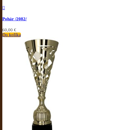

Pohár /2082/
60,00 €
Do košíka