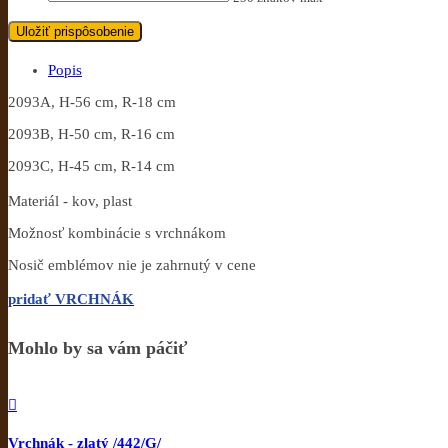
Uložiť prispôsobenie
Popis
2093A, H-56 cm, R-18 cm
2093B, H-50 cm, R-16 cm
2093C, H-45 cm, R-14 cm
Materiál - kov, plast
Možnosť kombinácie s vrchnákom
Nosič emblémov nie je zahrnutý v cene
pridať VRCHNÁK
Mohlo by sa vám páčiť

Vrchnák - zlatý /442/G/