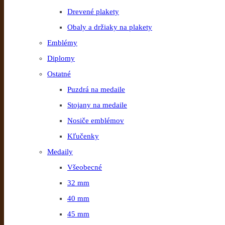
Drevené plakety
Obaly a držiaky na plakety
Emblémy
Diplomy
Ostatné
Puzdrá na medaile
Stojany na medaile
Nosiče emblémov
Kľučenky
Medaily
Všeobecné
32 mm
40 mm
45 mm