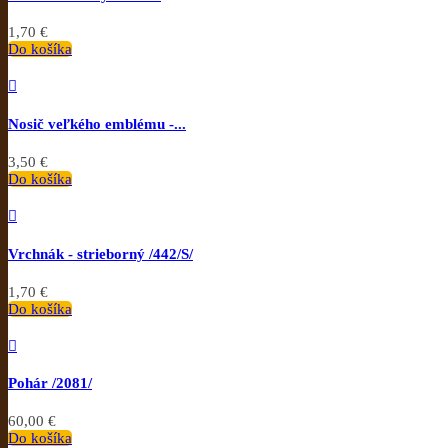
1,70 €
Do košíka

Nosič veľkého emblému -...
3,50 €
Do košíka

Vrchnák - strieborný /442/S/
1,70 €
Do košíka

Pohár /2081/
60,00 €
Do košíka