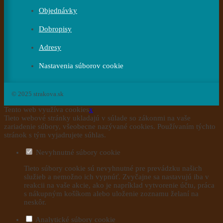
Objednávky
Dobropisy
Adresy
Nastavenia súborov cookie
© 2025 strakova.sk
Tento web využíva cookies
x
Tieto webové stránky ukladajú v súlade so zákonmi na vaše
zariadenie súbory, všeobecne nazývané cookies. Používaním týchto
stránok s tým vyjadrujete súhlas.
Nevyhnutné súbory cookie
Tieto súbory cookie sú nevyhnutné pre prevádzku našich
služieb a nemožno ich vypnúť. Zvyčajne sa nastavujú iba v
reakcii na vaše akcie, ako je napríklad vytvorenie účtu, práca
s nákupným košíkom alebo uloženie zoznamu želaní na
neskôr.
Analytické súbory cookie