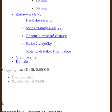
50 mm
60 mm
Zástavy a vlajky
Hasičské zástavy
Štátne zástavy a vlajky
Obecné a mestské zástavy
Stolové vlajočky
Stojany, držiaky, žrde, palice
Gravírovanie
Kontakt
shopping_cart
Košík
0,00 €
0
Úvodná stránka
Figurína - futbal /F24/B/
