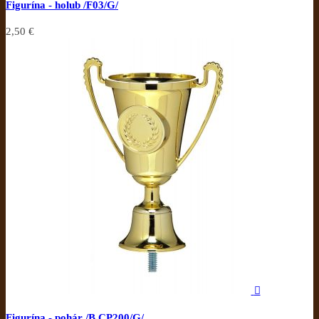
Figurína - holub /F03/G/
2,50 €

Figurína - pohár /B.CP200/G/