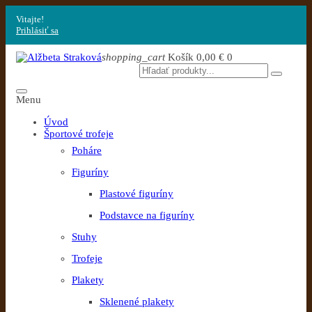
Vitajte!
Prihlásiť sa
shopping_cart
Košík
0,00 €
0
Menu
Úvod
Športové trofeje
Poháre
Figuríny
Plastové figuríny
Podstavce na figuríny
Stuhy
Trofeje
Plakety
Sklenené plakety