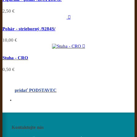
2,50 €

Pohár - strieborný /9284S/
10,00 €

Stuha - CRO
0,50 €
pridať PODSTAVEC
Kontaktujte nás