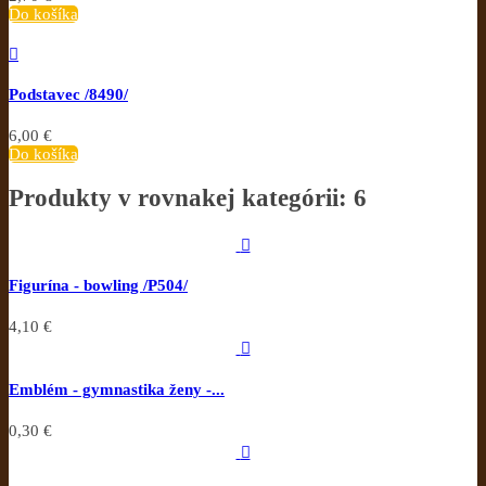
Do košíka

Podstavec /8490/
6,00 €
Do košíka
Produkty v rovnakej kategórii: 6

Figurína - bowling /P504/
4,10 €

Emblém - gymnastika ženy -...
0,30 €
