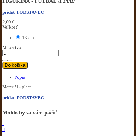
FIGURÍNA - FUTBAL /F24/B/
pridať PODSTAVEC
2,00 €
Veľkosť
13 cm
Množstvo
Do košíka
Popis
Materiál - plast
pridať PODSTAVEC
Mohlo by sa vám páčiť
