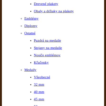
Drevené plakety
Obaly a držiaky na plakety
Emblémy
Diplomy
Ostatné
Puzdrá na medaile
Stojany na medaile
Nosiče emblémov
Kľučenky
Medaily
Všeobecné
32 mm
40 mm
45 mm