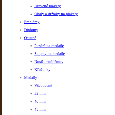
Drevené plakety
Obaly a držiaky na plakety
Emblémy
Diplomy
Ostatné
Puzdrá na medaile
Stojany na medaile
Nosiče emblémov
Kľučenky
Medaily
Všeobecné
32 mm
40 mm
45 mm