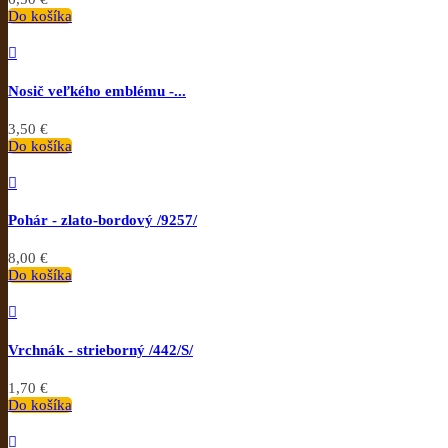
Do košíka

Nosič veľkého emblému -...
3,50 €
Do košíka

Pohár - zlato-bordový /9257/
8,00 €
Do košíka

Vrchnák - strieborný /442/S/
1,70 €
Do košíka
