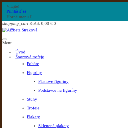
Vitajte!
Prihlásiť sa
Horné menu

shopping_cart
Košík
0,00 €
0
Menu
Úvod
Športové trofeje
Poháre
Figuríny
Plastové figuríny
Podstavce na figuríny
Stuhy
Trofeje
Plakety
Sklenené plakety