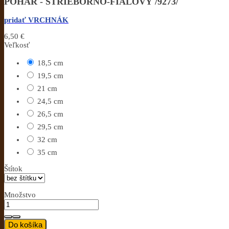
POHÁR - STRIEBORNO-FIALOVÝ /9273/
pridať VRCHNÁK
6,50 €
Veľkosť
18,5 cm
19,5 cm
21 cm
24,5 cm
26,5 cm
29,5 cm
32 cm
35 cm
Štítok
Množstvo
Do košíka