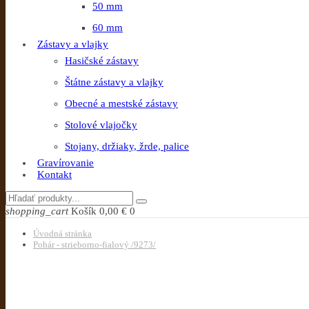
50 mm
60 mm
Zástavy a vlajky
Hasičské zástavy
Štátne zástavy a vlajky
Obecné a mestské zástavy
Stolové vlajočky
Stojany, držiaky, žrde, palice
Gravírovanie
Kontakt
shopping_cart
Košík
0,00 €
0
Úvodná stránka
Pohár - strieborno-fialový /9273/