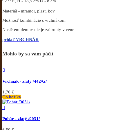
9273H, H - 18,5 cm Ø - 8 cm
Materiál - mramor, plast, kov
Možnosť kombinácie s vrchnákom
Nosič emblémov nie je zahrnutý v cene
pridať VRCHNÁK
Mohlo by sa vám páčiť

Vrchnák - zlatý /442/G/
1,70 €
Do košíka

Pohár - zlatý /9031/
6,50 €