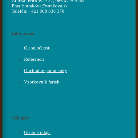
Adresa:
Fričkovce 22, 086 42 Hertník
Email:
strakova@strakova.sk
Telefón:
+421 908 838 370
Informácie
O spoločnosti
Referencie
Obchodné podmienky
Vzorkovník farieb
Váš účet
Osobné údaje