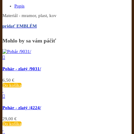
Popis
Materiál - mramor, plast, kov
pridať EMBLÉM
Mohlo by sa vám páčiť

Pohár - zlatý /9031/
6,50 €
Do košíka

Pohár - zlatý /4224/
29,00 €
Do košíka