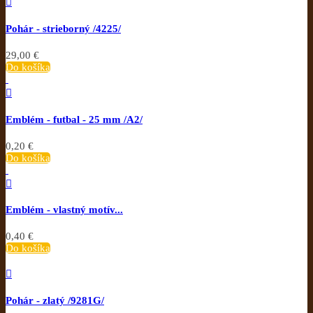

Pohár - strieborný /4225/
29,00 €
Do košíka

Emblém - futbal - 25 mm /A2/
0,20 €
Do košíka

Emblém - vlastný motív...
0,40 €
Do košíka

Pohár - zlatý /9281G/