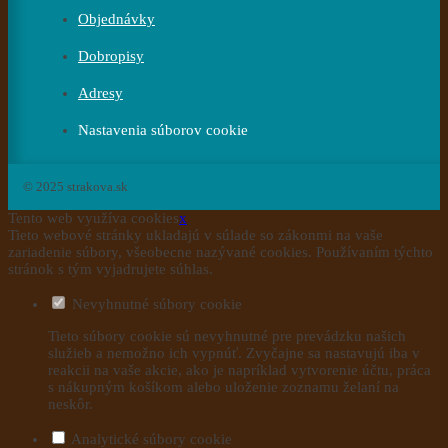
Objednávky
Dobropisy
Adresy
Nastavenia súborov cookie
© 2025 strakova.sk
Tento web využíva cookies
x
Tieto webové stránky ukladajú v súlade so zákonmi na vaše
zariadenie súbory, všeobecne nazývané cookies. Používaním týchto
stránok s tým vyjadrujete súhlas.
Nevyhnutné súbory cookie
Tieto súbory cookie sú nevyhnutné pre prevádzku našich
služieb a nemožno ich vypnúť. Zvyčajne sa nastavujú iba v
reakcii na vaše akcie, ako je napríklad vytvorenie účtu, práca
s nákupným košíkom alebo uloženie zoznamu želaní na
neskôr.
Analytické súbory cookie