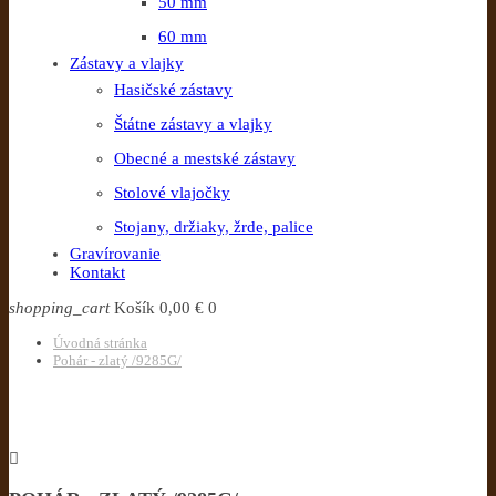
50 mm
60 mm
Zástavy a vlajky
Hasičské zástavy
Štátne zástavy a vlajky
Obecné a mestské zástavy
Stolové vlajočky
Stojany, držiaky, žrde, palice
Gravírovanie
Kontakt
shopping_cart
Košík
0,00 €
0
Úvodná stránka
Pohár - zlatý /9285G/
