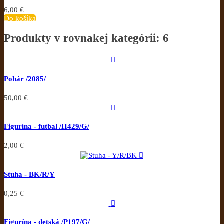
6,00 €
Do košíka
Produkty v rovnakej kategórii: 6

Pohár /2085/
50,00 €

Figurína - futbal /H429/G/
2,00 €

Stuha - BK/R/Y
0,25 €

Figurína - detská /P197/G/