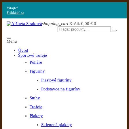
Vitajte!
Prihlásiť sa
shopping_cart
Košík
0,00 €
0
Menu
Úvod
Športové trofeje
Poháre
Figuríny
Plastové figuríny
Podstavce na figuríny
Stuhy
Trofeje
Plakety
Sklenené plakety