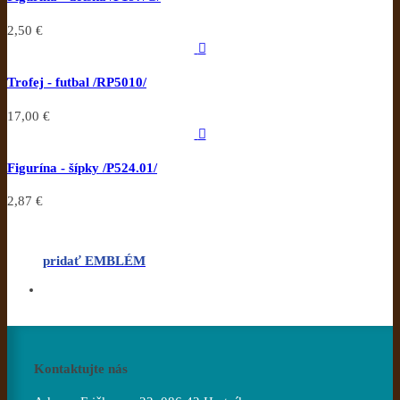
2,50 €

Trofej - futbal /RP5010/
17,00 €

Figurína - šípky /P524.01/
2,87 €
pridať EMBLÉM
Kontaktujte nás