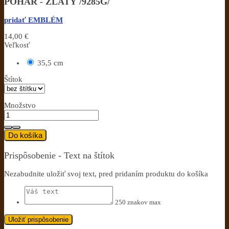
POHÁR - ZLATÝ /9285G/
pridať EMBLÉM
14,00 €
Veľkosť
35,5 cm
Štítok
Množstvo
Do košíka
Prispôsobenie - Text na štítok
Nezabudnite uložiť svoj text, pred pridaním produktu do košíka
250 znakov max
Uložiť prispôsobenie