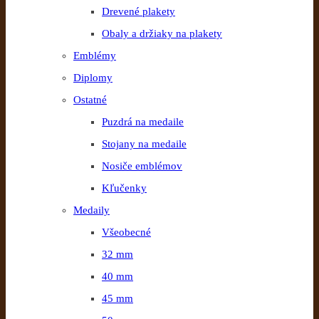
Drevené plakety
Obaly a držiaky na plakety
Emblémy
Diplomy
Ostatné
Puzdrá na medaile
Stojany na medaile
Nosiče emblémov
Kľučenky
Medaily
Všeobecné
32 mm
40 mm
45 mm