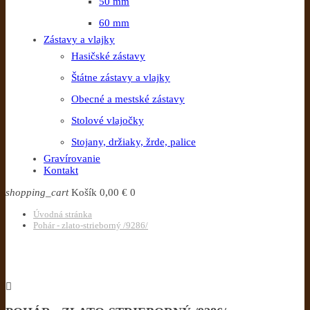
50 mm
60 mm
Zástavy a vlajky
Hasičské zástavy
Štátne zástavy a vlajky
Obecné a mestské zástavy
Stolové vlajočky
Stojany, držiaky, žrde, palice
Gravírovanie
Kontakt
shopping_cart
Košík
0,00 €
0
Úvodná stránka
Pohár - zlato-strieborný /9286/
