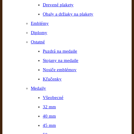
Drevené plakety
Obaly a držiaky na plakety
Emblémy
Diplomy
Ostatné
Puzdrá na medaile
Stojany na medaile
Nosiče emblémov
Kľučenky
Medaily
Všeobecné
32 mm
40 mm
45 mm