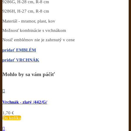
9286G, H-28 cm, R-8 cm
9286H, H-27 cm, R-8 cm
Materiál - mramor, plast, kov
Možnosť kombinácie s vrchnákom
Nosič emblémov nie je zahrnutý v cene
pridať EMBLÉM
pridať VRCHNÁK
Mohlo by sa vám páčiť

Vrchnák - zlatý /442/G/
1,70 €
Do košíka
