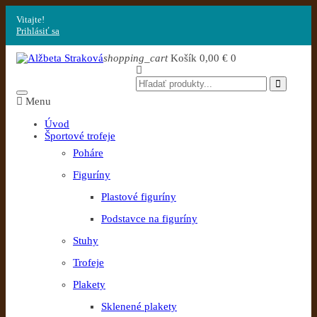
Vitajte!
Prihlásiť sa
shopping_cart
Košík
0,00 €
0
Menu
Úvod
Športové trofeje
Poháre
Figuríny
Plastové figuríny
Podstavce na figuríny
Stuhy
Trofeje
Plakety
Sklenené plakety