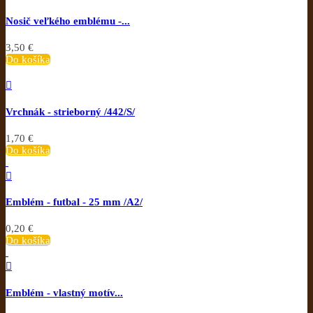
Nosič veľkého emblému -...
3,50 €
Do košíka

Vrchnák - strieborný /442/S/
1,70 €
Do košíka

Emblém - futbal - 25 mm /A2/
0,20 €
Do košíka

Emblém - vlastný motív...