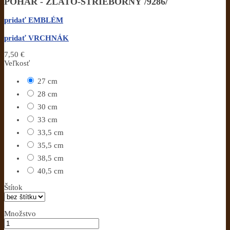
POHÁR - ZLATO-STRIEBORNÝ /9286/
pridať EMBLÉM
pridať VRCHNÁK
7,50 €
Veľkosť
27 cm
28 cm
30 cm
33 cm
33,5 cm
35,5 cm
38,5 cm
40,5 cm
Štítok
Množstvo