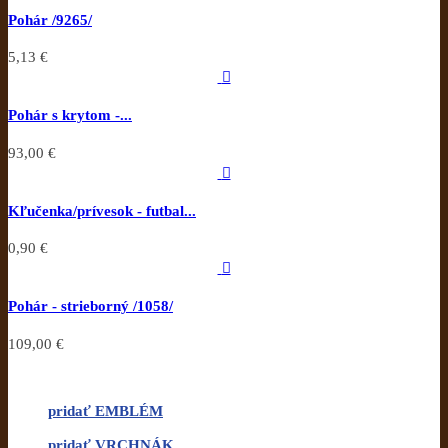
Pohár /9265/
5,13 €

Pohár s krytom -...
93,00 €

Kľučenka/prívesok - futbal...
0,90 €

Pohár - strieborný /1058/
109,00 €
pridať EMBLÉM
pridať VRCHNÁK