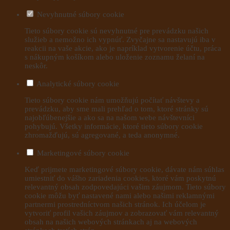
Nevyhnutné súbory cookie
Tieto súbory cookie sú nevyhnutné pre prevádzku našich
služieb a nemožno ich vypnúť. Zvyčajne sa nastavujú iba v
reakcii na vaše akcie, ako je napríklad vytvorenie účtu, práca
s nákupným košíkom alebo uloženie zoznamu želaní na
neskôr.
Analytické súbory cookie
Tieto súbory cookie nám umožňujú počítať návštevy a
prevádzku, aby sme mali prehľad o tom, ktoré stránky sú
najobľúbenejšie a ako sa na našom webe návštevníci
pohybujú. Všetky informácie, ktoré tieto súbory cookie
zhromažďujú, sú agregované, a teda anonymné.
Marketingové súbory cookie
Keď prijmete marketingové súbory cookie, dávate nám súhlas
umiestniť do vášho zariadenia cookies, ktoré vám poskytnú
relevantný obsah zodpovedajúci vašim záujmom. Tieto súbory
cookie môžu byť nastavené nami alebo našimi reklamnými
partnermi prostredníctvom našich stránok. Ich účelom je
vytvoriť profil vašich záujmov a zobrazovať vám relevantný
obsah na našich webových stránkach aj na webových