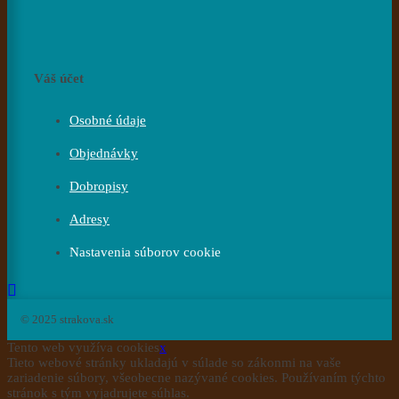
Váš účet
Osobné údaje
Objednávky
Dobropisy
Adresy
Nastavenia súborov cookie
© 2025 strakova.sk
Tento web využíva cookies
x
Tieto webové stránky ukladajú v súlade so zákonmi na vaše
zariadenie súbory, všeobecne nazývané cookies. Používaním týchto
stránok s tým vyjadrujete súhlas.