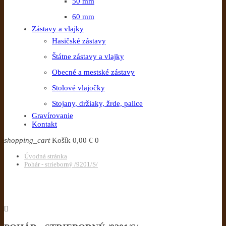
50 mm
60 mm
Zástavy a vlajky
Hasičské zástavy
Štátne zástavy a vlajky
Obecné a mestské zástavy
Stolové vlajočky
Stojany, držiaky, žrde, palice
Gravírovanie
Kontakt
shopping_cart
Košík
0,00 €
0
Úvodná stránka
Pohár - strieborný /9201/S/
