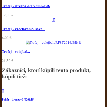
Trofej - streľba /RTY3065/BR/
17,00 €

Trofej - vzdelávanie- sova...
4,00 €

Trofej - volejbal...
21,50 €
Zákazníci, ktorí kúpili tento produkt,
kúpili tiež:

Pohár - bronzový /9201/B/