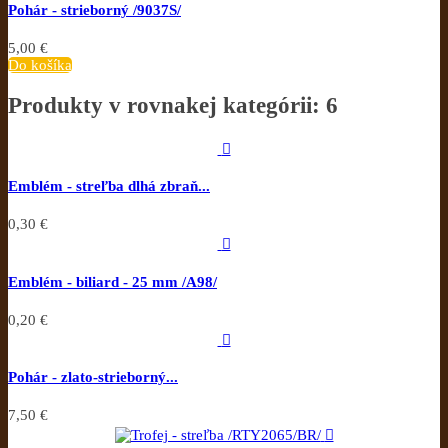
Pohár - strieborný /9037S/
5,00 €
Do košíka
Produkty v rovnakej kategórii: 6

Emblém - streľba dlhá zbraň...
0,30 €

Emblém - biliard - 25 mm /A98/
0,20 €

Pohár - zlato-strieborný...
7,50 €
