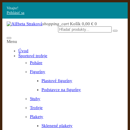
Vitajte!
Prihlásiť sa
shopping_cart
Košík
0,00 €
0
Menu
Úvod
Športové trofeje
Poháre
Figuríny
Plastové figuríny
Podstavce na figuríny
Stuhy
Trofeje
Plakety
Sklenené plakety