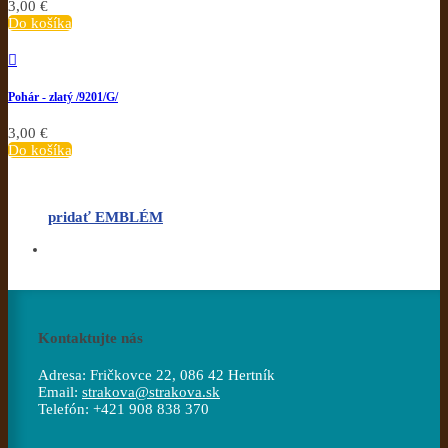
3,00 €
Do košíka

Pohár - zlatý /9201/G/
3,00 €
Do košíka
pridať EMBLÉM
Kontaktujte nás
Adresa:
Fričkovce 22, 086 42 Hertník
Email:
strakova@strakova.sk
Telefón:
+421 908 838 370