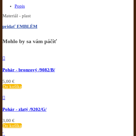
Popis
Materiál - plast
pridať EMBLÉM
Mohlo by sa vám páčiť

Pohár - bronzový /9082/B/
5,00 €
Do košíka

Pohár - zlatý /9202/G/
3,00 €
Do košíka