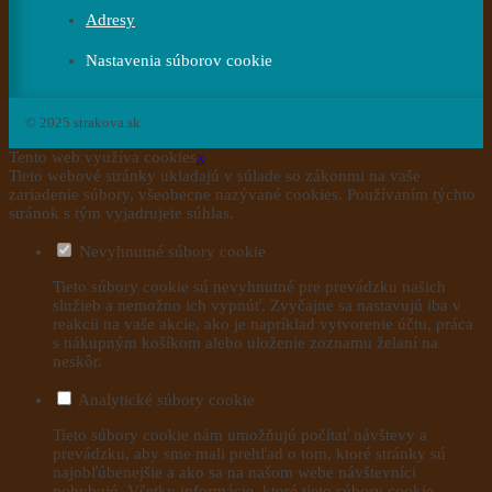
Adresy
Nastavenia súborov cookie
© 2025 strakova.sk
Tento web využíva cookies
x
Tieto webové stránky ukladajú v súlade so zákonmi na vaše
zariadenie súbory, všeobecne nazývané cookies. Používaním týchto
stránok s tým vyjadrujete súhlas.
Nevyhnutné súbory cookie
Tieto súbory cookie sú nevyhnutné pre prevádzku našich
služieb a nemožno ich vypnúť. Zvyčajne sa nastavujú iba v
reakcii na vaše akcie, ako je napríklad vytvorenie účtu, práca
s nákupným košíkom alebo uloženie zoznamu želaní na
neskôr.
Analytické súbory cookie
Tieto súbory cookie nám umožňujú počítať návštevy a
prevádzku, aby sme mali prehľad o tom, ktoré stránky sú
najobľúbenejšie a ako sa na našom webe návštevníci
pohybujú. Všetky informácie, ktoré tieto súbory cookie