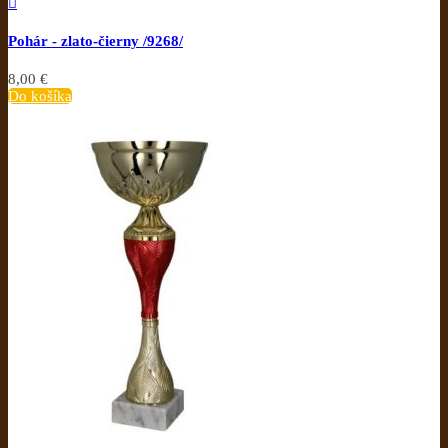

Pohár - zlato-čierny /9268/
8,00 €
Do košíka