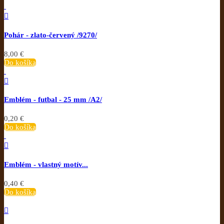

Pohár - zlato-červený /9270/
8,00 €
Do košíka

Emblém - futbal - 25 mm /A2/
0,20 €
Do košíka

Emblém - vlastný motív...
0,40 €
Do košíka
