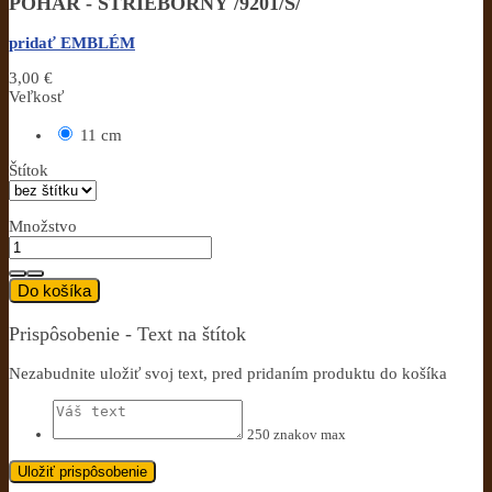
POHÁR - STRIEBORNÝ /9201/S/
pridať EMBLÉM
3,00 €
Veľkosť
11 cm
Štítok
Množstvo
Do košíka
Prispôsobenie - Text na štítok
Nezabudnite uložiť svoj text, pred pridaním produktu do košíka
250 znakov max
Uložiť prispôsobenie