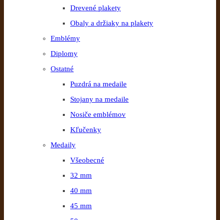
Drevené plakety
Obaly a držiaky na plakety
Emblémy
Diplomy
Ostatné
Puzdrá na medaile
Stojany na medaile
Nosiče emblémov
Kľučenky
Medaily
Všeobecné
32 mm
40 mm
45 mm