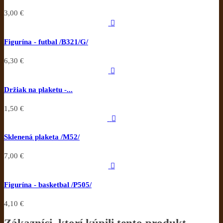
3,00 €

Figurína - futbal /B321/G/
6,30 €

Držiak na plaketu -...
1,50 €

Sklenená plaketa /M52/
7,00 €

Figurína - basketbal /P505/
4,10 €