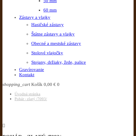
50 mm
60 mm
Zástavy a vlajky
Hasičské zástavy
Štátne zástavy a vlajky
Obecné a mestské zástavy
Stolové vlajočky
Stojany, držiaky, žrde, palice
Gravírovanie
Kontakt
shopping_cart
Košík
0,00 €
0
Úvodná stránka
Pohár - zlatý /7093/
