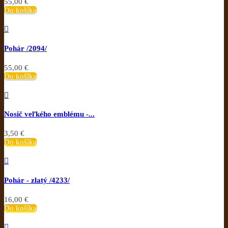
55,00 €
Do košíka

Pohár /2094/
55,00 €
Do košíka

Nosič veľkého emblému -...
3,50 €
Do košíka

Pohár - zlatý /4233/
16,00 €
Do košíka
