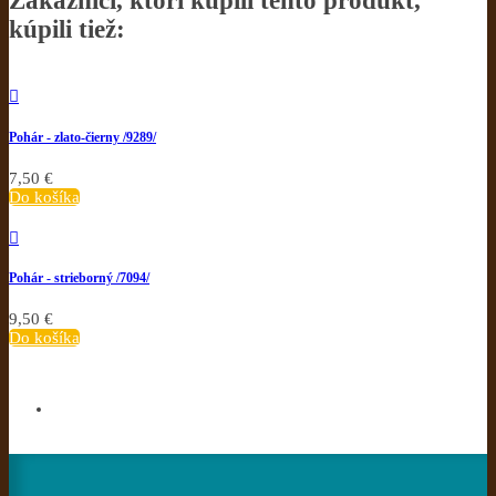
Zákazníci, ktorí kúpili tento produkt,
kúpili tiež:

Pohár - zlato-čierny /9289/
7,50 €
Do košíka

Pohár - strieborný /7094/
9,50 €
Do košíka