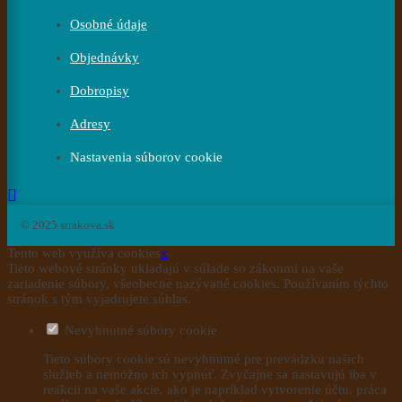
Osobné údaje
Objednávky
Dobropisy
Adresy
Nastavenia súborov cookie
© 2025 strakova.sk
Tento web využíva cookies
x
Tieto webové stránky ukladajú v súlade so zákonmi na vaše
zariadenie súbory, všeobecne nazývané cookies. Používaním týchto
stránok s tým vyjadrujete súhlas.
Nevyhnutné súbory cookie
Tieto súbory cookie sú nevyhnutné pre prevádzku našich
služieb a nemožno ich vypnúť. Zvyčajne sa nastavujú iba v
reakcii na vaše akcie, ako je napríklad vytvorenie účtu, práca