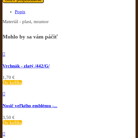
Popis
Materiál - plast, mramor
Mohlo by sa vám páčiť

Vrchnák - zlatý /442/G/
1,70 €
Do košíka

Nosič veľkého emblému -...
3,50 €
Do košíka
