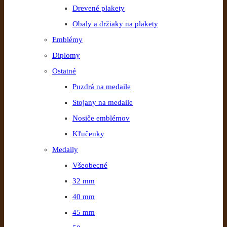
Drevené plakety
Obaly a držiaky na plakety
Emblémy
Diplomy
Ostatné
Puzdrá na medaile
Stojany na medaile
Nosiče emblémov
Kľučenky
Medaily
Všeobecné
32 mm
40 mm
45 mm