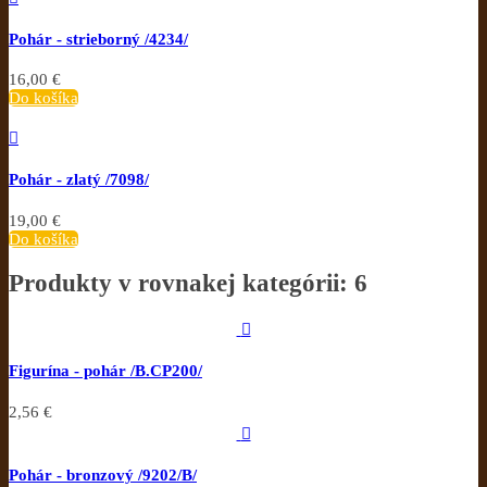
Pohár - strieborný /4234/
16,00 €
Do košíka

Pohár - zlatý /7098/
19,00 €
Do košíka
Produkty v rovnakej kategórii: 6

Figurína - pohár /B.CP200/
2,56 €

Pohár - bronzový /9202/B/