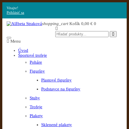
Vitajte!
Prihlásiť sa
shopping_cart
Košík
0,00 €
0
Menu
Úvod
Športové trofeje
Poháre
Figuríny
Plastové figuríny
Podstavce na figuríny
Stuhy
Trofeje
Plakety
Sklenené plakety