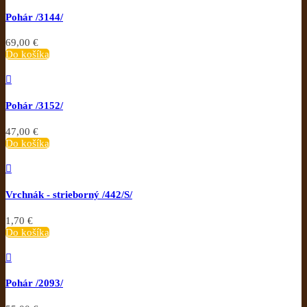
Pohár /3144/
69,00 €
Do košíka

Pohár /3152/
47,00 €
Do košíka

Vrchnák - strieborný /442/S/
1,70 €
Do košíka

Pohár /2093/