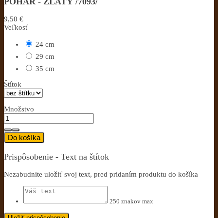
POHÁR - ZLATÝ /7093/
9,50 €
Veľkosť
24 cm
29 cm
35 cm
Štítok
Množstvo
Do košíka
Prispôsobenie - Text na štítok
Nezabudnite uložiť svoj text, pred pridaním produktu do košíka
250 znakov max
Uložiť prispôsobenie